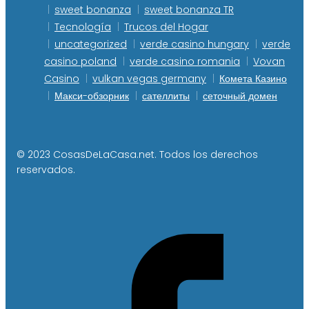
sweet bonanza
sweet bonanza TR
Tecnología
Trucos del Hogar
uncategorized
verde casino hungary
verde
casino poland
verde casino romania
Vovan
Casino
vulkan vegas germany
Комета Казино
Макси-обзорник
сателлиты
сеточный домен
© 2023 CosasDeLaCasa.net. Todos los derechos
reservados.